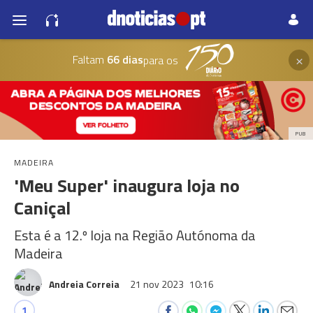
×
Faltam
66 dias
para os
PUB
MADEIRA
'Meu Super' inaugura loja no
Caniçal
Esta é a 12.º loja na Região Autónoma da
Madeira
Andreia Correia
21 nov 2023
10:16
1