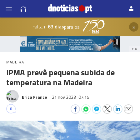
×
Faltam
63 dias
para os
PUB
MADEIRA
IPMA prevê pequena subida de
temperatura na Madeira
Erica Franco
21 nov 2023
07:15
0