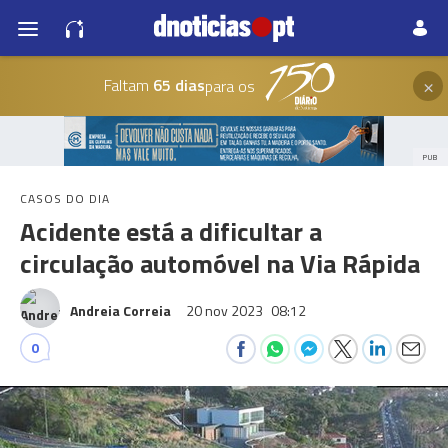
×
Faltam
65 dias
para os
PUB
CASOS DO DIA
Acidente está a dificultar a
circulação automóvel na Via Rápida
Andreia Correia
20 nov 2023
08:12
0