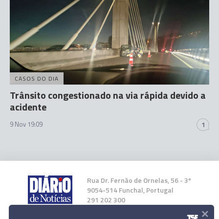
CASOS DO DIA
Trânsito congestionado na via rápida devido a
acidente
9 Nov 19:09
1
Rua Dr. Fernão de Ornelas, 56 - 3º
9054-514 Funchal, Portugal
291 202 300
×