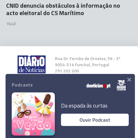
CNID denuncia obstáculos à informação no
acto eleitoral do CS Marítimo
16:43
Rua Dr. Fernão de Ornelas, 56 - 3º
9054-514 Funchal, Portugal
291 202 300
×
Podcasts
Instale a nossa App
Da espada às curtas
Ouvir Podcast
© 2023 Empresa Diário de Notícias, Lda.
Todos os direitos reservados.