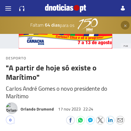
×
Faltam
64 dias
para os
PUB
DESPORTO
"A partir de hoje só existe o
Marítimo"
Carlos André Gomes o novo presidente do
Marítimo
Orlando Drumond
17 nov 2023
22:24
0