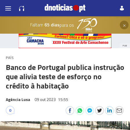
×
Faltam
65 dias
para os
PUB
PAÍS
Banco de Portugal publica instrução
que alivia teste de esforço no
crédito à habitação
Agência Lusa
09 out 2023
15:55
0