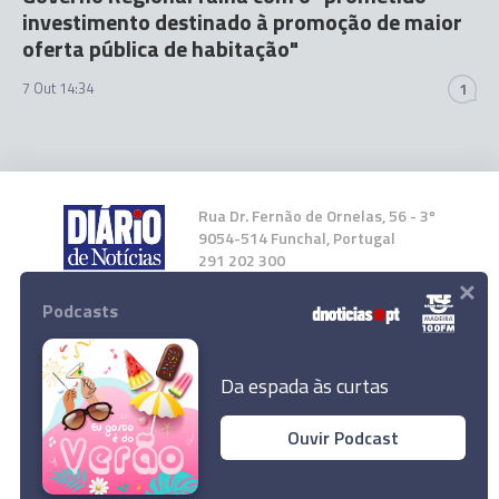
investimento destinado à promoção de maior
oferta pública de habitação"
7 Out 14:34
1
Rua Dr. Fernão de Ornelas, 56 - 3º
9054-514 Funchal, Portugal
291 202 300
×
Podcasts
Instale a nossa App
Da espada às curtas
Ouvir Podcast
Presidente da República promulga apoios aos
© 2023 Empresa Diário de Notícias, Lda.
créditos à habitação
Todos os direitos reservados.