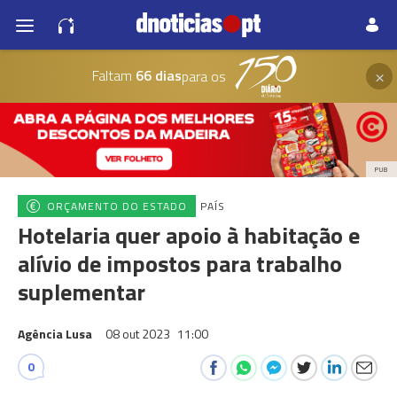
×
Faltam
66 dias
para os
PUB
ORÇAMENTO DO ESTADO
PAÍS
Hotelaria quer apoio à habitação e
alívio de impostos para trabalho
suplementar
Agência Lusa
08 out 2023
11:00
0