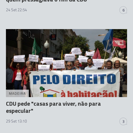
24 Set 22:54
6
MADEIRA
CDU pede "casas para viver, não para
especular"
29 Set 13:10
3