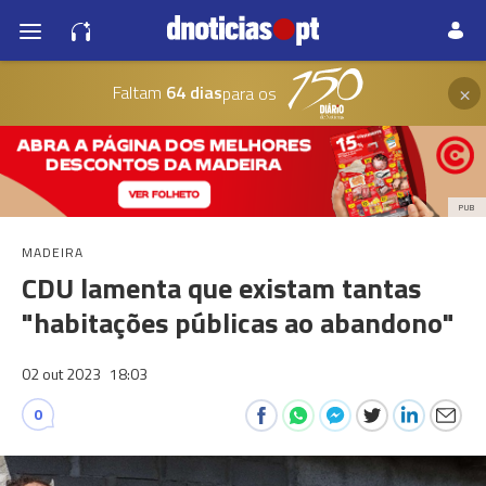
×
Faltam
64 dias
para os
PUB
MADEIRA
CDU lamenta que existam tantas
"habitações públicas ao abandono"
02 out 2023
18:03
0