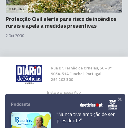
MADEIRA
Protecção Civil alerta para risco de incêndios
rurais e apela a medidas preventivas
2 Out 20:30
Rua Dr. Fernão de Ornelas, 56 - 3º
9054-514 Funchal, Portugal
291 202 300
Instale a nossa App
×
Podcasts
"Nunca tive ambição de ser
presidente”
ARM alerta para alterações no serviço de