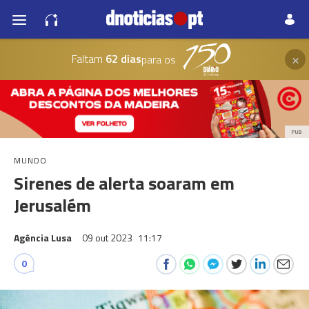
×
Faltam
62 dias
para os
PUB
MUNDO
Sirenes de alerta soaram em
Jerusalém
Agência Lusa
09 out 2023
11:17
0