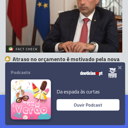
FACT CHECK
Atraso no orçamento é motivado pela nova
×
orgânica do governo e pelo Orçamento de
Estado?
Podcasts
3 Out 17:00
Da espada às curtas
Conselho de ministros extraordinário aprovou
Ouvir Podcast
proposta do Governo de Orçamento do Estado
para 2024
Ler Artigo