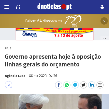
×
Faltam
64 dias
para os
PUB
PAÍS
Governo apresenta hoje à oposição
linhas gerais do orçamento
Agência Lusa
06 out 2023
07:36
0