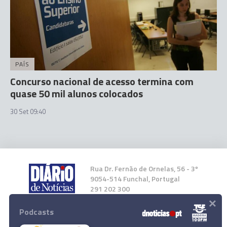
PAÍS
Concurso nacional de acesso termina com
quase 50 mil alunos colocados
30 Set 09:40
Rua Dr. Fernão de Ornelas, 56 - 3º
9054-514 Funchal, Portugal
291 202 300
×
Podcasts
Instale a nossa App