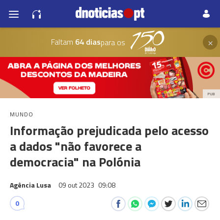
×
Faltam
64 dias
para os
PUB
MUNDO
Informação prejudicada pelo acesso
a dados "não favorece a
democracia" na Polónia
Agência Lusa
09 out 2023
09:08
0