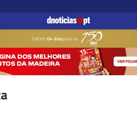
Faltam
64 dias
para os
ça