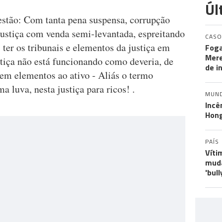
Úl
estão: Com tanta pena suspensa, corrupção
justiça com venda semi-levantada, espreitando
CASO
ter os tribunais e elementos da justiça em
Foga
Mere
tiça não está funcionando como deveria, de
de i
em elementos ao ativo - Aliás o termo
 luva, nesta justiça para ricos! .
MUN
Incê
Hon
PAÍS
Víti
muda
'bull