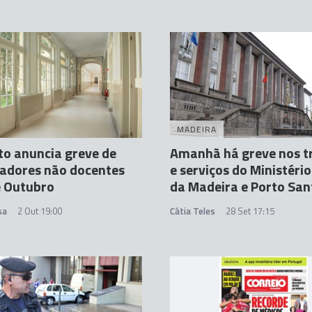
MADEIRA
to anuncia greve de
Amanhã há greve nos t
adores não docentes
e serviços do Ministério
e Outubro
da Madeira e Porto San
sa
2 Out 19:00
Cátia Teles
28 Set 17:15