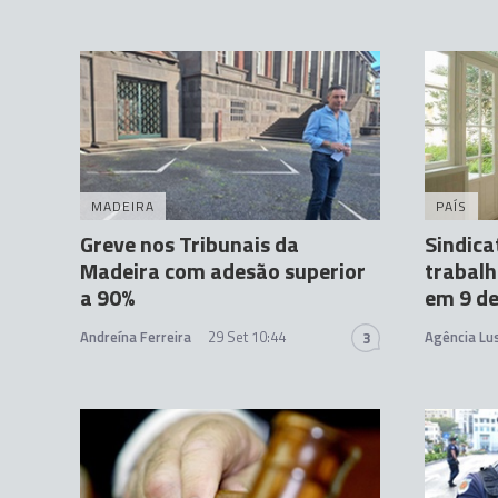
MADEIRA
PAÍS
Greve nos Tribunais da
Sindica
Madeira com adesão superior
trabalh
a 90%
em 9 d
Andreína Ferreira
29 Set 10:44
Agência Lu
3