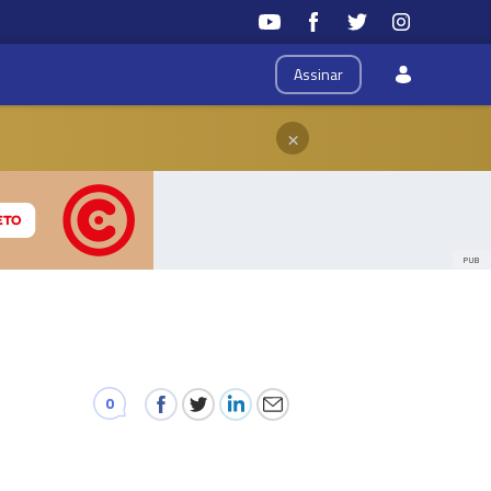
Assinar
×
PUB
0