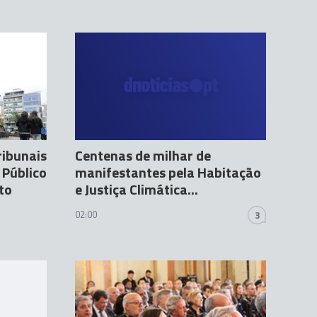
ribunais
Centenas de milhar de
 Público
manifestantes pela Habitação
to
e Justiça Climática...
02:00
3