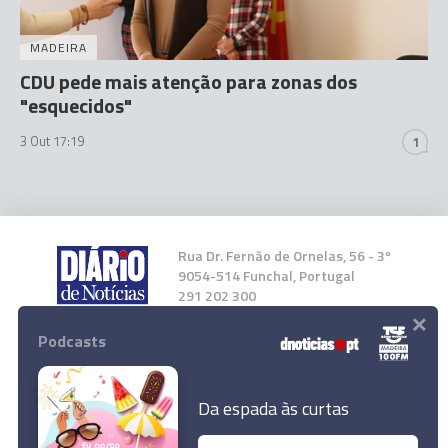
MADEIRA
CDU pede mais atenção para zonas dos
"esquecidos"
3 Out 17:19
1
Rua Dr. Fernão de Ornelas, 56 - 3º
9054-514 Funchal, Portugal
291 202 300
×
Podcasts
Instale a nossa App
Da espada às curtas