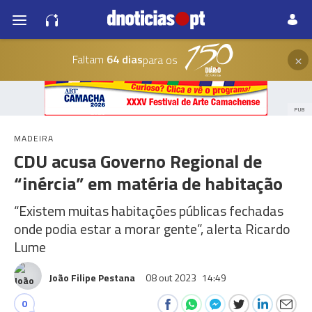
×
Faltam
64 dias
para os
PUB
MADEIRA
CDU acusa Governo Regional de
“inércia” em matéria de habitação
“Existem muitas habitações públicas fechadas
onde podia estar a morar gente”, alerta Ricardo
Lume
João Filipe Pestana
08 out 2023
14:49
0