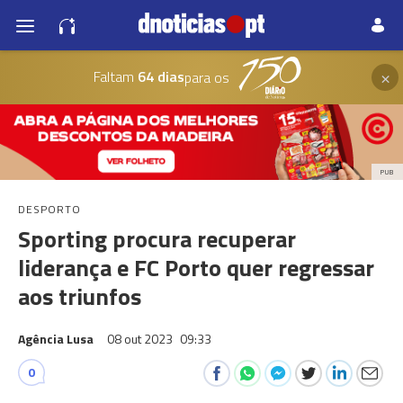
×
Faltam
64 dias
para os
PUB
DESPORTO
Sporting procura recuperar
liderança e FC Porto quer regressar
aos triunfos
Agência Lusa
08 out 2023
09:33
0