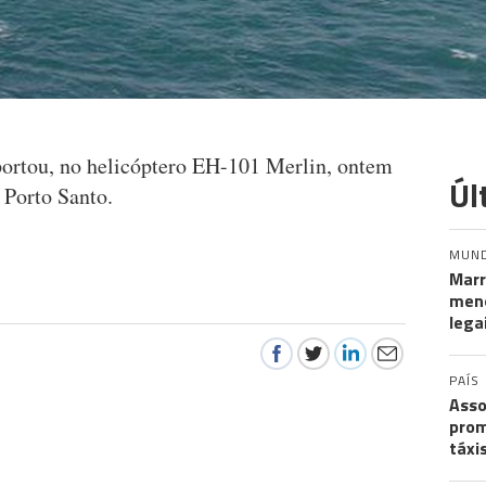
portou, no helicóptero EH-101 Merlin, ontem
Úl
 Porto Santo.
MUN
Marr
meno
lega
PAÍS
Asso
prom
táxi