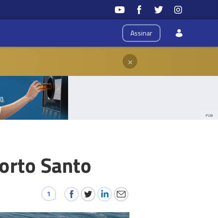
Assinar
×
PUB
Porto Santo
1