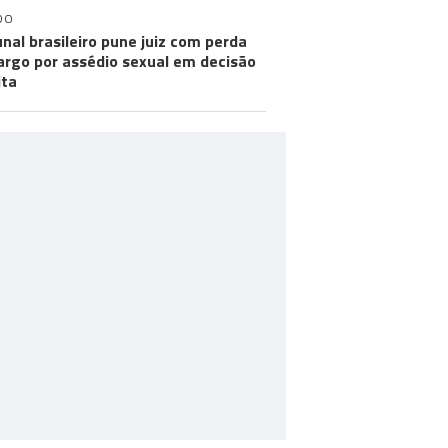
DO
unal brasileiro pune juiz com perda
argo por assédio sexual em decisão
ita