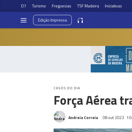
D7
Turismo
Freguesias
TSF Madeira
Iniciativas
Edição
Impressa
CASOS DO DIA
Força Aérea tr
Andreia Correia
08 out 2023
10