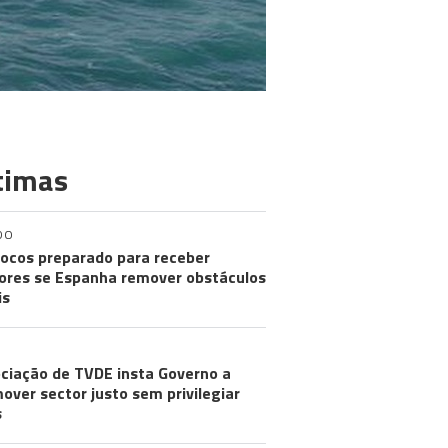
timas
DO
ocos preparado para receber
res se Espanha remover obstáculos
is
ciação de TVDE insta Governo a
over sector justo sem privilegiar
s