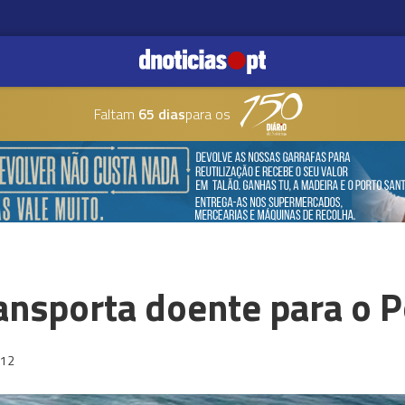
Faltam
65 dias
para os
ansporta doente para o 
:12