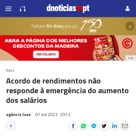
×
Faltam
64 dias
para os
PUB
PAÍS
Acordo de rendimentos não
responde à emergência do aumento
dos salários
agência lusa
07 out 2023
20:12
0