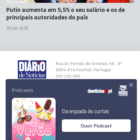
Putin aumenta em 5,5% o seu salário e os de
principais autoridades do país
26 Set 16:30
Rua Dr. Fernão de Ornelas, 56 - 3º
9054-514 Funchal, Portugal
291 202 300
×
Podcasts
Instale a nossa App
Da espada às curtas
Ouvir Podcast
CCP disponível para rever em alta aumentos
© 2023 Empresa Diário de Notícias, Lda.
salariais do acordo de rendimentos
Todos os direitos reservados.