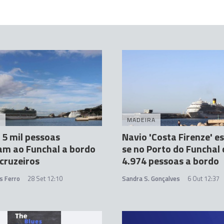
A
MADEIRA
 5 mil pessoas
Navio 'Costa Firenze' es
am ao Funchal a bordo
se no Porto do Funchal
 cruzeiros
4.974 pessoas a bordo
s Ferro
28 Set 12:10
Sandra S. Gonçalves
6 Out 12:37