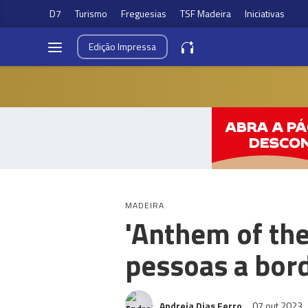
D7
Turismo
Freguesias
TSF Madeira
Iniciativas
Edição
Impressa
MADEIRA
'Anthem of the
pessoas a bor
Andreia Dias Ferro
07 out 2023