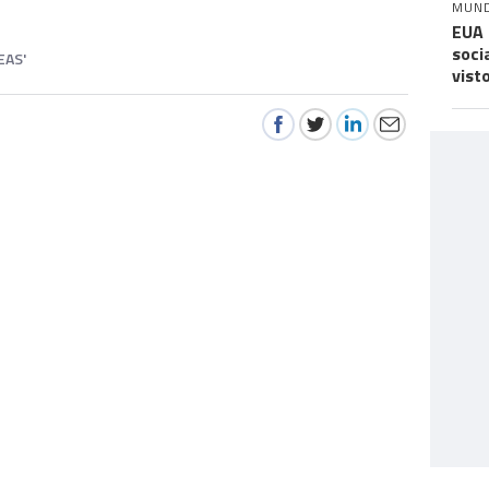
MUN
EUA 
soci
EAS'
vist