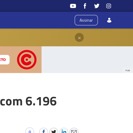
Assinar
×
PUB
l com 6.196
0