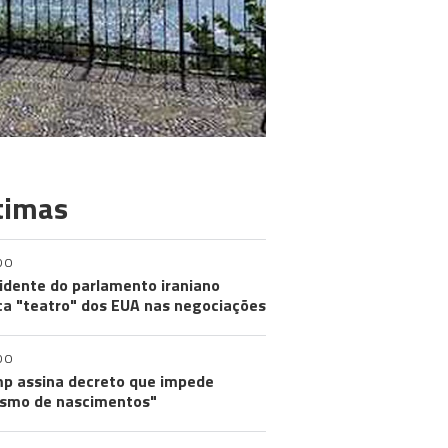
timas
DO
idente do parlamento iraniano
ica "teatro" dos EUA nas negociações
DO
p assina decreto que impede
ismo de nascimentos"