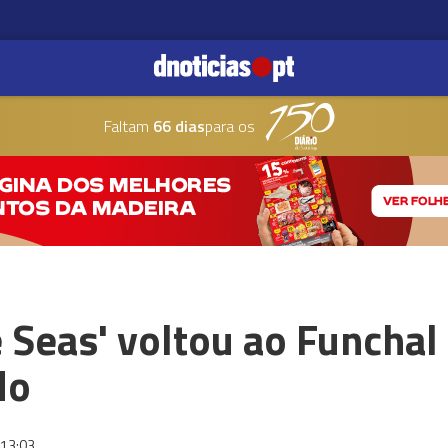
Faltam
66 dias
para os
 Seas' voltou ao Funcha
do
13:03