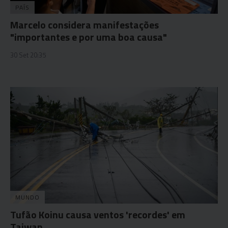
PAÍS
Marcelo considera manifestações
"importantes e por uma boa causa"
30 Set 20:35
MUNDO
Tufão Koinu causa ventos 'recordes' em
Taiwan