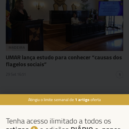
MADEIRA
UMAR lança estudo para conhecer “causas dos
flagelos sociais”
29 Set 16:51
1
Atingiu o limite semanal de
1 artigo
oferta
Rua Dr. Fernão de Ornelas, 56 - 3º
9054-514 Funchal, Portugal
Tenha acesso ilimitado a todos os
291 202 300
×