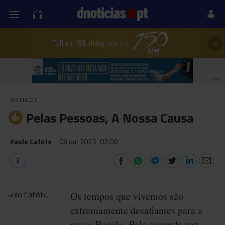
×
Faltam
63 dias
para os
PUB
ARTIGOS
Pelas Pessoas, A Nossa Causa
Paulo Cafôfo
06 out 2023
02:00
3
Os tempos que vivemos são
extremamente desafiantes para a
nossa Região. Pela segunda vez