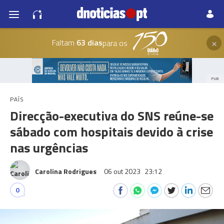
×
Faltam
63 dias
para os
PUB
PAÍS
Direcção-executiva do SNS reúne-se
sábado com hospitais devido à crise
nas urgências
Carolina Rodrigues
06 out 2023
23:12
0