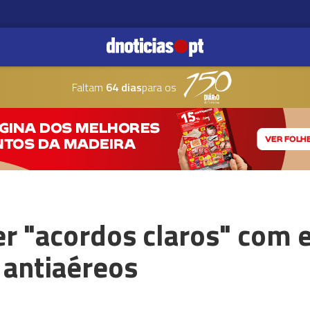
Faltam
64 dias
para os
er "acordos claros" com 
 antiaéreos