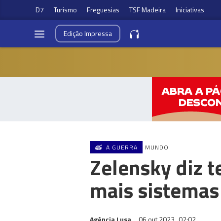
D7
Turismo
Freguesias
TSF Madeira
Iniciativas
Edição
Impressa
A GUERRA
MUNDO
Zelensky diz t
mais sistemas
Agência Lusa
06 out 2023
02:02