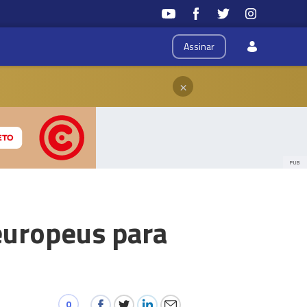
Assinar
×
PUB
europeus para
0