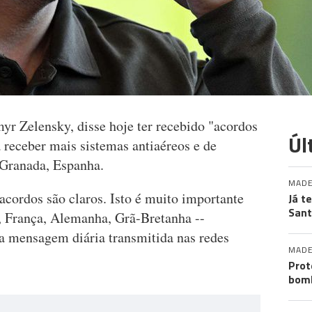
yr Zelensky, disse hoje ter recebido "acordos
Úl
 receber mais sistemas antiaéreos e de
 Granada, Espanha.
MADE
acordos são claros. Isto é muito importante
Já t
San
a, França, Alemanha, Grã-Bretanha --
ua mensagem diária transmitida nas redes
MADE
Prot
bomb