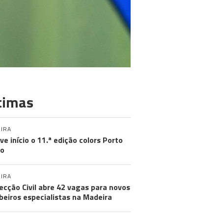
timas
IRA
eve início o 11.ª edição colors Porto
to
IRA
ecção Civil abre 42 vagas para novos
eiros especialistas na Madeira