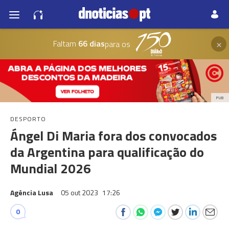
×
Faltam
66 dias
para os
PUB
DESPORTO
Ángel Di Maria fora dos convocados
da Argentina para qualificação do
Mundial 2026
Agência Lusa
05 out 2023
17:26
0