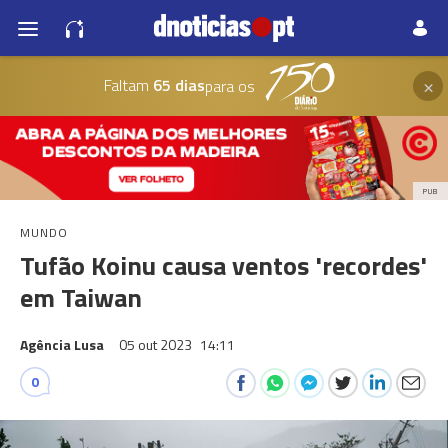
×
Faltam
65 dias
para os
PUB
MUNDO
Tufão Koinu causa ventos 'recordes'
em Taiwan
Agência Lusa
05 out 2023
14:11
0