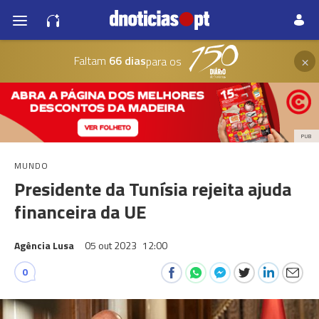
×
Faltam
66 dias
para os
PUB
MUNDO
Presidente da Tunísia rejeita ajuda
financeira da UE
Agência Lusa
05 out 2023
12:00
0