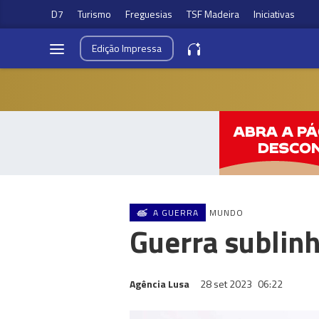
D7
Turismo
Freguesias
TSF Madeira
Iniciativas
Edição
Impressa
A GUERRA
MUNDO
Guerra sublin
Agência Lusa
28 set 2023
06:22