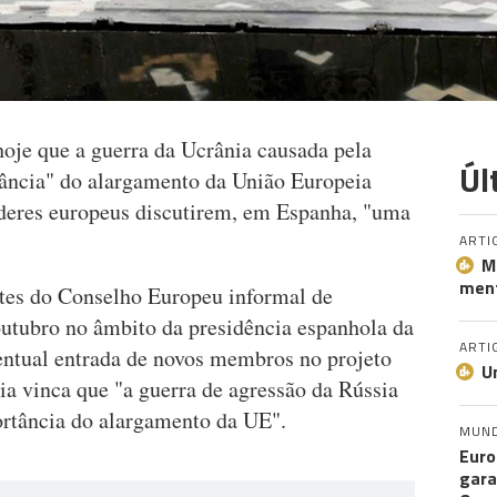
oje que a guerra da Ucrânia causada pela
Úl
tância" do alargamento da União Europeia
íderes europeus discutirem, em Espanha, "uma
ARTI
M
ment
tes do Conselho Europeu informal de
outubro no âmbito da presidência espanhola da
ARTI
entual entrada de novos membros no projeto
U
a vinca que "a guerra de agressão da Rússia
ortância do alargamento da UE".
MUN
Euro
gara