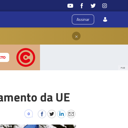
Assinar
×
PUB
gamento da UE
0