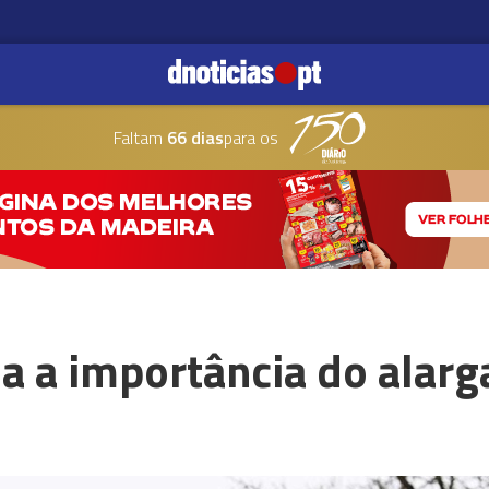
Faltam
66 dias
para os
ha a importância do alar