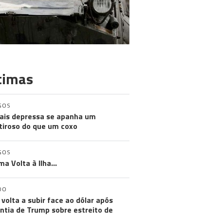
timas
GOS
ais depressa se apanha um
iroso do que um coxo
GOS
ma Volta à Ilha…
DO
 volta a subir face ao dólar após
ntia de Trump sobre estreito de