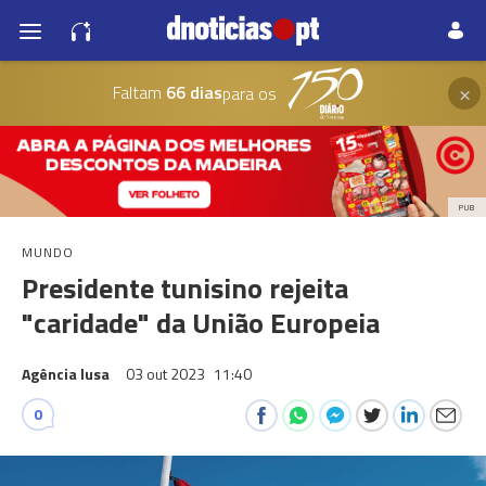
×
Faltam
66 dias
para os
PUB
MUNDO
Presidente tunisino rejeita
"caridade" da União Europeia
Agência lusa
03 out 2023
11:40
0