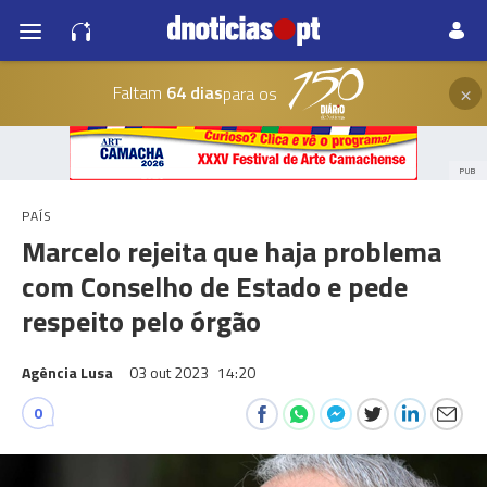
×
Faltam
64 dias
para os
PUB
PAÍS
Marcelo rejeita que haja problema
com Conselho de Estado e pede
respeito pelo órgão
Agência Lusa
03 out 2023
14:20
0