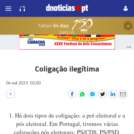
×
Faltam
64 dias
para os
PUB
Coligação ilegítima
04 out 2023
02:00
1
1. Há dois tipos de coligação: a pré-eleitoral e a
pós eleitoral. Em Portugal, tivemos várias
coligações pós eleitorais: PS/CDS, PS/PSD,