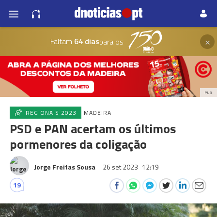
×
Faltam
64 dias
para os
PUB
REGIONAIS 2023
MADEIRA
PSD e PAN acertam os últimos
pormenores da coligação
Jorge Freitas Sousa
26 set 2023
12:19
19