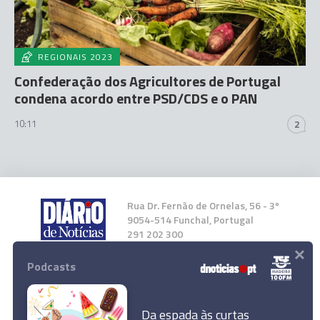
REGIONAIS 2023
Confederação dos Agricultores de Portugal
condena acordo entre PSD/CDS e o PAN
10:11
2
Rua Dr. Fernão de Ornelas, 56 - 3º
9054-514 Funchal, Portugal
291 202 300
×
Podcasts
Instale a nossa App
Da espada às curtas