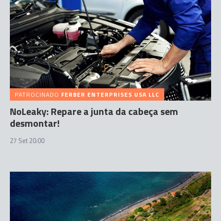
PATROCINADO
FERBER ENTERPRISES USA LLC
NoLeaky: Repare a junta da cabeça sem
desmontar!
27 Set 20:00