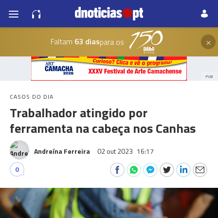
×
Faltam
63 dias
para os
PUB
CASOS DO DIA
Trabalhador atingido por
ferramenta na cabeça nos Canhas
Andreína Ferreira
02 out 2023
16:17
0