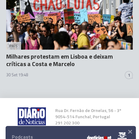
PAÍS
Milhares protestam em Lisboa e deixam
críticas a Costa e Marcelo
30 Set 19:48
1
Rua Dr. Fernão de Ornelas, 56 - 3º
9054-514 Funchal, Portugal
291 202 300
×
Podcasts
Instale a nossa App