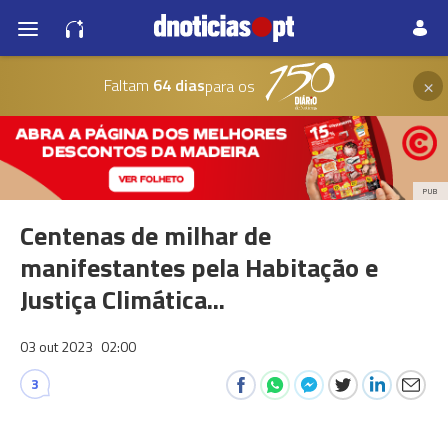
×
Faltam
64 dias
para os
PUB
Centenas de milhar de
manifestantes pela Habitação e
Justiça Climática...
03 out 2023
02:00
3