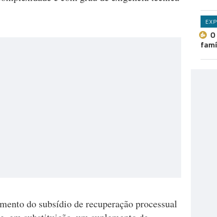
EXP
O
famí
amento do subsídio de recuperação processual