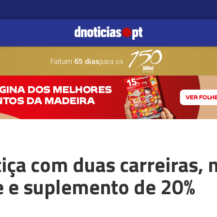
Faltam
65 dias
para os
stiça com duas carreiras,
se e suplemento de 20%