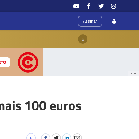
Assinar
×
PUB
 mais 100 euros
0