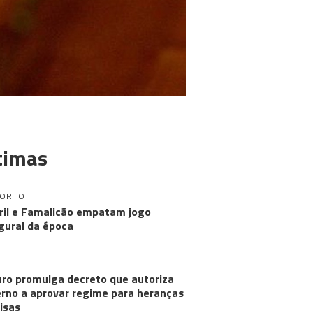
timas
PORTO
ril e Famalicão empatam jogo
gural da época
ro promulga decreto que autoriza
rno a aprovar regime para heranças
visas