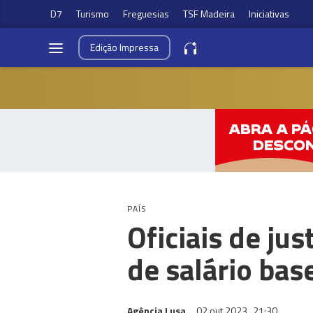
D7
Turismo
Freguesias
TSF Madeira
Iniciativas
Edição
Impressa
PAÍS
Oficiais de ju
de salário ba
Agência Lusa
02 out 2023
21:30