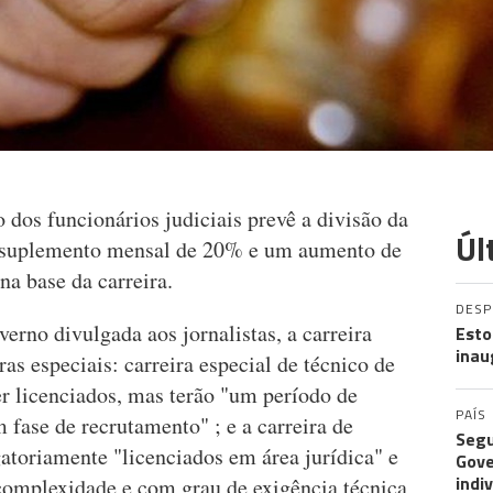
o dos funcionários judiciais prevê a divisão da
Úl
m suplemento mensal de 20% e um aumento de
na base da carreira.
DES
rno divulgada aos jornalistas, a carreira
Esto
inau
ras especiais: carreira especial de técnico de
er licenciados, mas terão "um período de
PAÍS
 fase de recrutamento" ; e a carreira de
Segu
gatoriamente "licenciados em área jurídica" e
Gove
indi
complexidade e com grau de exigência técnica