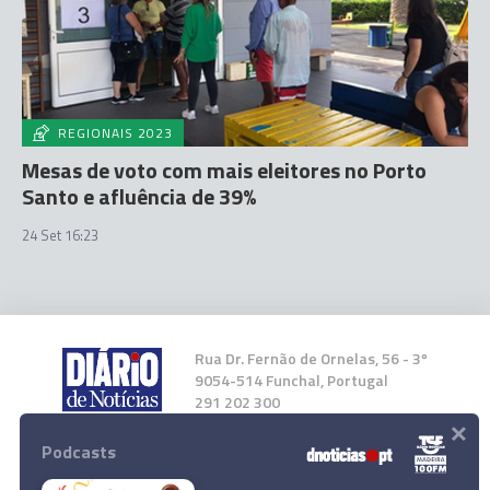
REGIONAIS 2023
Mesas de voto com mais eleitores no Porto
Santo e afluência de 39%
24 Set 16:23
Rua Dr. Fernão de Ornelas, 56 - 3º
9054-514 Funchal, Portugal
291 202 300
×
Podcasts
Instale a nossa App