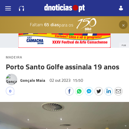
×
Faltam
65 dias
para os
PUB
MADEIRA
Porto Santo Golfe assinala 19 anos
Gonçalo Maia
02 out 2023
15:50
0