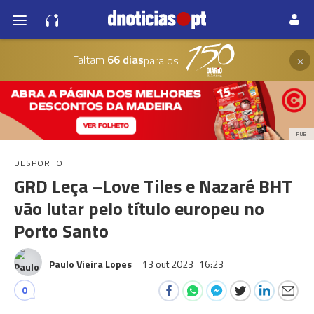
×
Faltam
66 dias
para os
PUB
DESPORTO
GRD Leça –Love Tiles e Nazaré BHT
vão lutar pelo título europeu no
Porto Santo
Paulo Vieira Lopes
13 out 2023
16:23
0