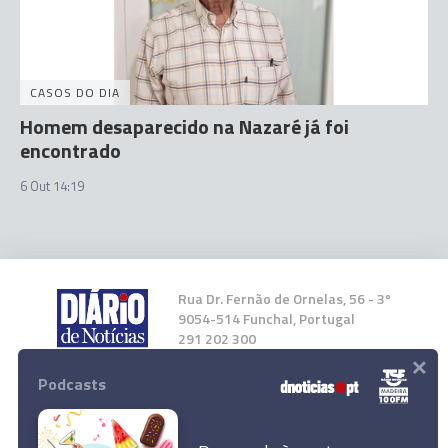
CASOS DO DIA
Homem desaparecido na Nazaré já foi
encontrado
6 Out 14:19
Rua Dr. Fernão de Ornelas, 56 - 3º
9054-514 Funchal, Portugal
291 202 300
×
Podcasts
Instale a nossa App