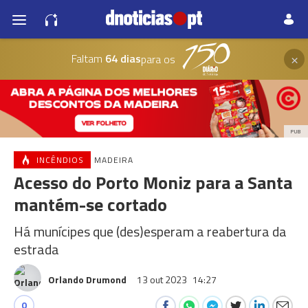
×
Faltam
64 dias
para os
PUB
INCÊNDIOS
MADEIRA
Acesso do Porto Moniz para a Santa
mantém-se cortado
Há munícipes que (des)esperam a reabertura da
estrada
Orlando Drumond
13 out 2023
14:27
0