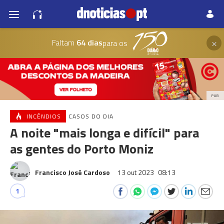
×
Faltam
64 dias
para os
PUB
INCÊNDIOS
CASOS DO DIA
A noite "mais longa e difícil" para
as gentes do Porto Moniz
Francisco José Cardoso
13 out 2023
08:13
1