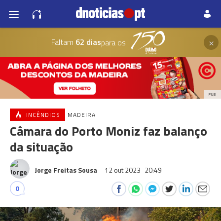
×
Faltam
62 dias
para os
PUB
INCÊNDIOS
MADEIRA
Câmara do Porto Moniz faz balanço
da situação
Jorge Freitas Sousa
12 out 2023
20:49
0