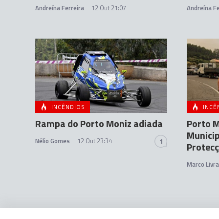
Andreína Ferreira
12 Out 21:07
Andreína Fe
INCÊNDIOS
INCÊ
Rampa do Porto Moniz adiada
Porto M
Municip
Nélio Gomes
12 Out 23:34
1
Protecç
Marco Livr