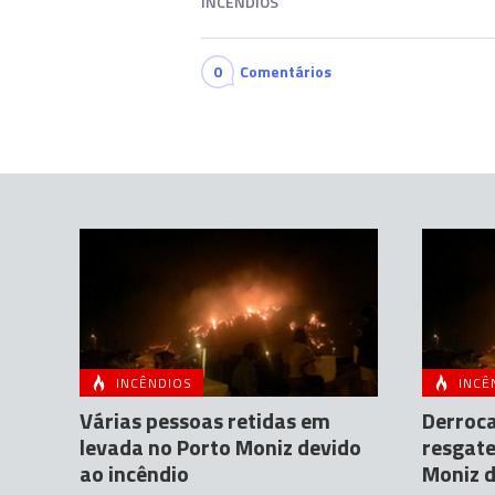
INCÊNDIOS
0
Comentários
INCÊNDIOS
INCÊ
Várias pessoas retidas em
Derroca
levada no Porto Moniz devido
resgate
ao incêndio
Moniz d