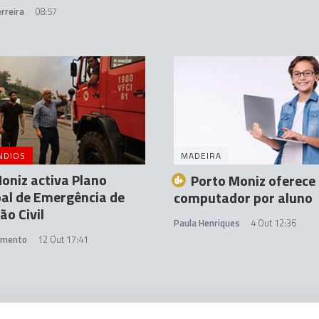
rreira
08:57
NDIOS
MADEIRA
oniz activa Plano
Porto Moniz oferece
al de Emergência de
computador por aluno
ão Civil
Paula Henriques
4 Out 12:36
amento
12 Out 17:41