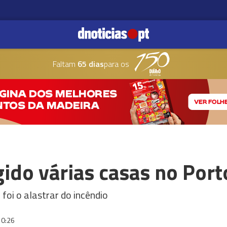
Faltam
65 dias
para os
gido várias casas no Por
oi o alastrar do incêndio
10:26