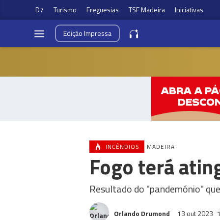
D7
Turismo
Freguesias
TSF Madeira
Iniciativas
Edição
Impressa
INCÊNDIOS
MADEIRA
Fogo terá atin
Resultado do "pandemónio" que f
Orlando Drumond
13 out 2023