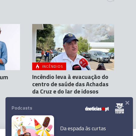
INCÊNDIOS
Incêndio leva à evacuação do
 um
centro de saúde das Achadas
da Cruz e do lar de idosos
×
Cátia Teles
Andreína Ferreira
12 Out 16:25
Podcasts
Da espada às curtas