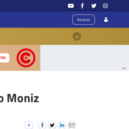
Assinar
×
PUB
to Moniz
0