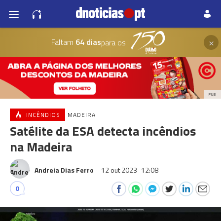
×
Faltam
64 dias
para os
PUB
INCÊNDIOS
MADEIRA
Satélite da ESA detecta incêndios
na Madeira
Andreia Dias Ferro
12 out 2023
12:08
0