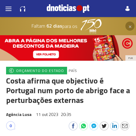
×
Faltam
62 dias
para os
PUB
ORÇAMENTO DO ESTADO
PAÍS
Costa afirma que objectivo é
Portugal num porto de abrigo face a
perturbações externas
Agência Lusa
11 out 2023
20:35
0