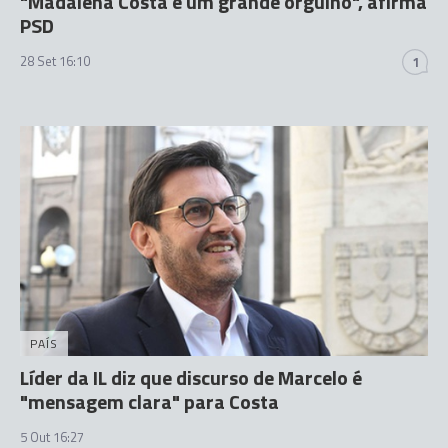
"Madalena Costa é um grande orgulho", afirma
PSD
28 Set 16:10
1
PAÍS
Líder da IL diz que discurso de Marcelo é
"mensagem clara" para Costa
5 Out 16:27