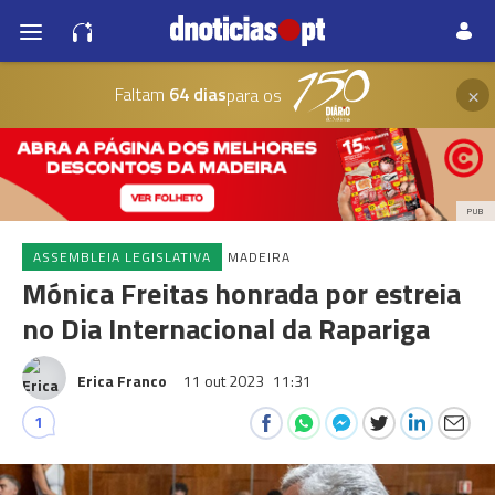
×
Faltam
64 dias
para os
PUB
ASSEMBLEIA LEGISLATIVA
MADEIRA
Mónica Freitas honrada por estreia
no Dia Internacional da Rapariga
Erica Franco
11 out 2023
11:31
1