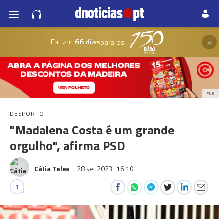
×
Faltam
66 dias
para os
PUB
DESPORTO
"Madalena Costa é um grande
orgulho", afirma PSD
Cátia Teles
28 set 2023
16:10
1