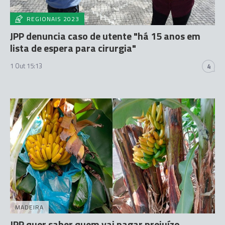
REGIONAIS 2023
JPP denuncia caso de utente "há 15 anos em
lista de espera para cirurgia"
1 Out 15:13
4
MADEIRA
JPP quer saber quem vai pagar prejuízo