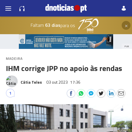
×
Faltam
63 dias
para os
PUB
MADEIRA
IHM corrige JPP no apoio às rendas
Cátia Teles
03 out 2023
17:36
1