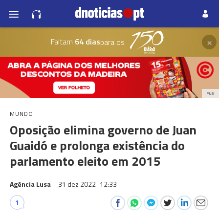
×
Faltam
64 dias
para os
PUB
MUNDO
Oposição elimina governo de Juan
Guaidó e prolonga existência do
parlamento eleito em 2015
Agência Lusa
31 dez 2022
12:33
1