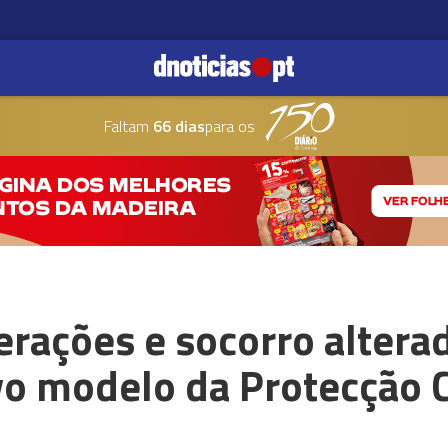
Faltam
66 dias
para os
rações e socorro altera
o modelo da Protecção C