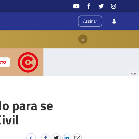
Assinar
×
PUB
do para se
ivil
0