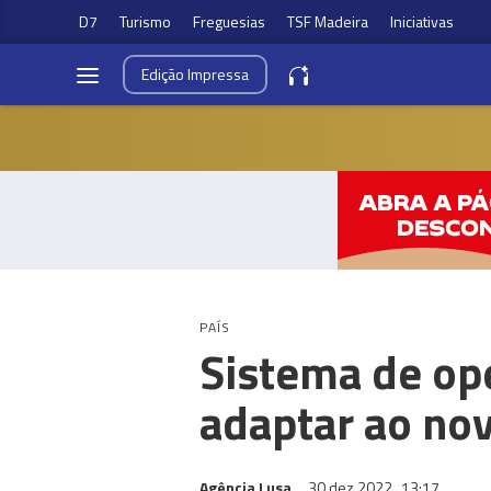
D7
Turismo
Freguesias
TSF Madeira
Iniciativas
Edição
Impressa
PAÍS
Sistema de ope
adaptar ao nov
Agência Lusa
30 dez 2022
13:17