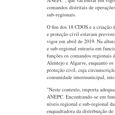
ANEPC", que vai entrar em vigor
comandos distritais de operaçõe
sub-regionais.
O fim dos 18 CDOS e a criação 
e proteção civil estavam previs
vigor em abril de 2019. Na altur
e sub-regional entraria em func
funções os comandos regionais d
Alentejo e Algarve, enquanto os
proteção civil, cuja circunscriçã
comunidade intermunicipal, inic
"Neste contexto, importa adequa
ANEPC. Encontrando-se em funci
níveis regional e sub-regional da
enquadradora da distribuição d