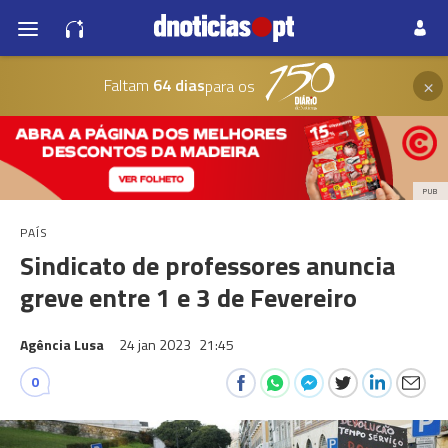
×
Faltam
64 dias
para os
PUB
PAÍS
Sindicato de professores anuncia
greve entre 1 e 3 de Fevereiro
Agência Lusa
24 jan 2023
21:45
0