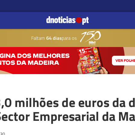
Faltam
64 dias
para os
,0 milhões de euros da d
Sector Empresarial da M
:30