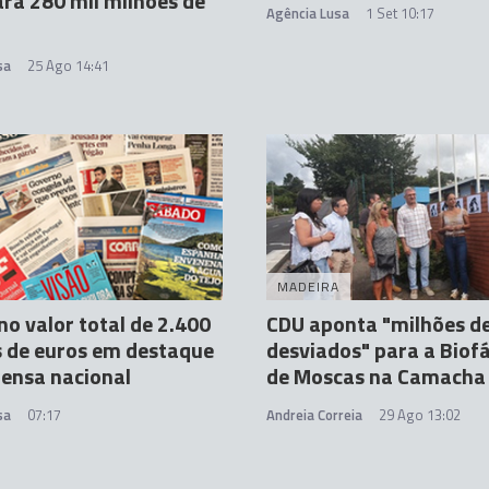
ara 280 mil milhões de
Agência Lusa
1 Set 10:17
sa
25 Ago 14:41
MADEIRA
no valor total de 2.400
CDU aponta "milhões d
 de euros em destaque
desviados" para a Biof
ensa nacional
de Moscas na Camacha
sa
07:17
Andreia Correia
29 Ago 13:02