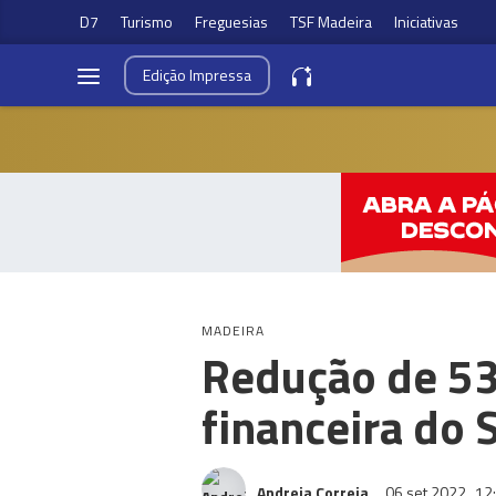
D7
Turismo
Freguesias
TSF Madeira
Iniciativas
Edição
Impressa
MADEIRA
Redução de 53
financeira do 
Andreia Correia
06 set 2022
12