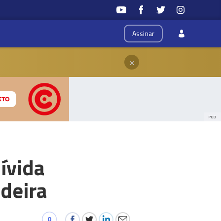
Assinar
×
PUB
ívida
adeira
0