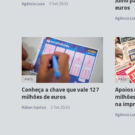
Julho p
Agência Lusa
5 Set 20:32
euros
Agência Lu
PAÍS
PAÍS
Conheça a chave que vale 127
Apoios 
milhões de euros
milhões
na impr
Rúben Santos
2 Set 20:35
Agência Lu