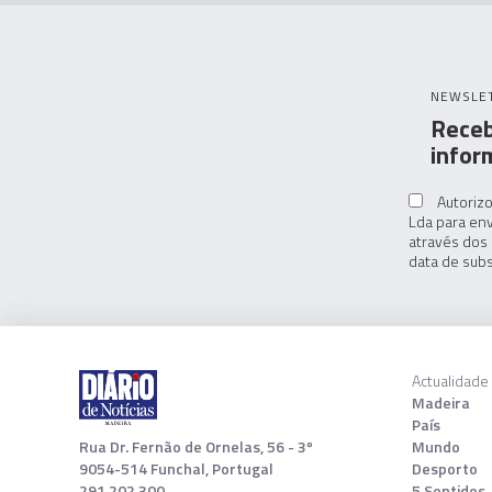
NEWSLE
Receb
infor
Autorizo
Lda para env
através dos 
data de subs
Actualidade
Madeira
País
Rua Dr. Fernão de Ornelas, 56 - 3º
Mundo
9054-514 Funchal, Portugal
Desporto
291 202 300
5 Sentidos