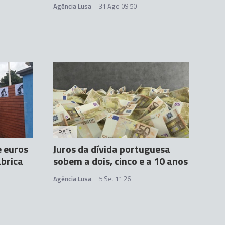
Agência Lusa
31 Ago 09:50
PAÍS
e euros
Juros da dívida portuguesa
ábrica
sobem a dois, cinco e a 10 anos
Agência Lusa
5 Set 11:26