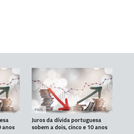
PAÍS
uesa
Juros da dívida portuguesa
0 anos
sobem a dois, cinco e 10 anos