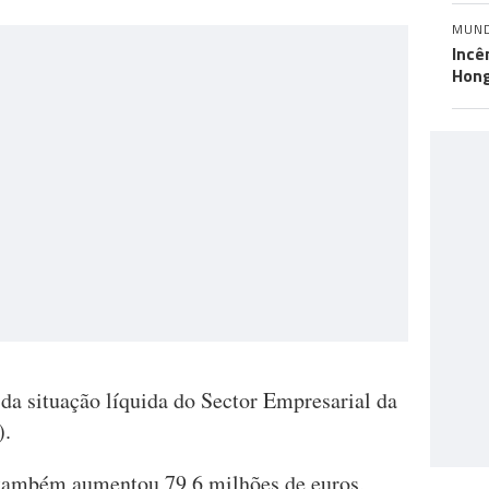
MUN
Incê
Hon
da situação líquida do Sector Empresarial da
).
 também aumentou 79,6 milhões de euros,