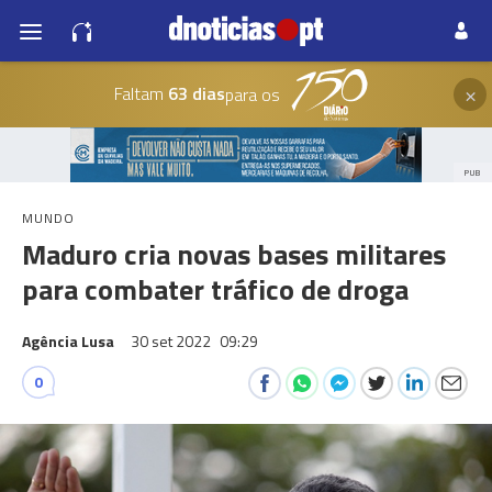
×
Faltam
63 dias
para os
PUB
MUNDO
Maduro cria novas bases militares
para combater tráfico de droga
Agência Lusa
30 set 2022
09:29
0