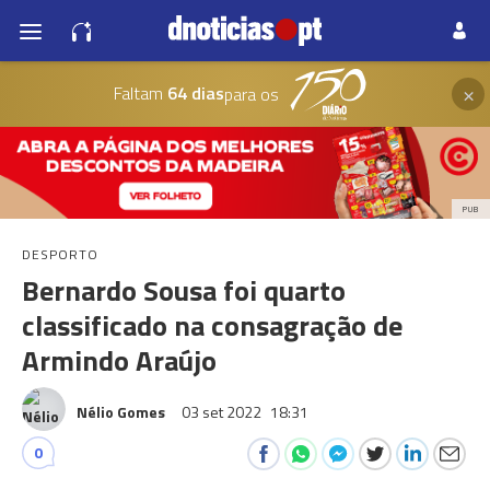
×
Faltam
64 dias
para os
PUB
DESPORTO
Bernardo Sousa foi quarto
classificado na consagração de
Armindo Araújo
Nélio Gomes
03 set 2022
18:31
0