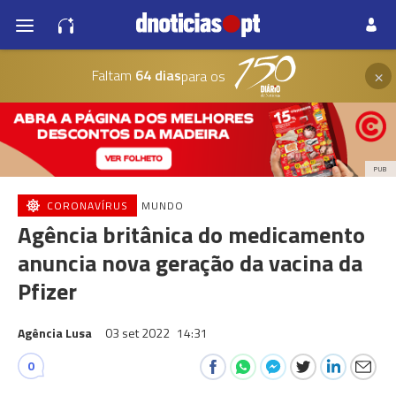
×
Faltam
64 dias
para os
PUB
CORONAVÍRUS
MUNDO
Agência britânica do medicamento
anuncia nova geração da vacina da
Pfizer
Agência Lusa
03 set 2022
14:31
0