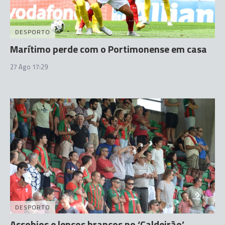
DESPORTO
Marítimo perde com o Portimonense em casa
27 Ago 17:29
DESPORTO
Assobios e lenços brancos no ‘Caldeirão’