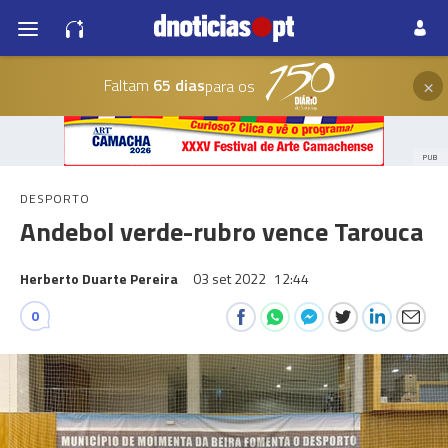
×
Faltam
65 dias
para os
PUB
DESPORTO
Andebol verde-rubro vence Tarouca
Herberto Duarte Pereira
03 set 2022
12:44
0